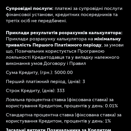
Супровідні послуги:
платежі за супровідні послуги
фінансової установи, кредитних посередників та
третіх осіб не передбачені.
Приклади результатів розрахунків калькулятора:
мінімальну
Приклади розрахунку калькулятора на
тривалість Першого Платіжного періоду
, за умови
що, Позичальник користується Програмою
лояльності Кредитодавця та у випадку належного
виконання умов Договору і Правил
Сума Кредиту, (грн.):
5000.00
Перший платіжний період, (днів):
3
Строк Кредиту, (днів):
333
Лояльна процентна ставка (фіксована ставка) за
користування Кредитом, процентів у день:
0.01
%
Стандартна процентна ставка (фіксована ставка) за
користування Кредитом, процентів у день:
1
%
Загальні витрати Позичальника за Кредитом