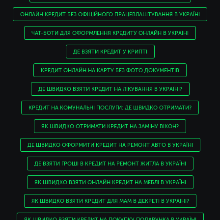
ОНЛАЙН КРЕДИТ БЕЗ ОФІЦІЙНОГО ПРАЦЕВЛАШТУВАННЯ В УКРАЇНІ
ЧАТ-БОТИ ДЛЯ ОФОРМЛЕННЯ КРЕДИТУ ОНЛАЙН В УКРАЇНІ
ДЕ ВЗЯТИ КРЕДИТ У КРИПТІ
КРЕДИТ ОНЛАЙН НА КАРТУ БЕЗ ФОТО ДОКУМЕНТІВ
ДЕ ШВИДКО ВЗЯТИ КРЕДИТ НА ЛІКУВАННЯ В УКРАЇНІ?
КРЕДИТ НА КОМУНАЛЬНІ ПОСЛУГИ: ДЕ ШВИДКО ОТРИМАТИ?
ЯК ШВИДКО ОТРИМАТИ КРЕДИТ НА ЗАМІНУ ВІКОН?
ДЕ ШВИДКО ОФОРМИТИ КРЕДИТ НА РЕМОНТ АВТО В УКРАЇНІ
ДЕ ВЗЯТИ ГРОШІ В КРЕДИТ НА РЕМОНТ ЖИТЛА В УКРАЇНІ
ЯК ШВИДКО ВЗЯТИ ОНЛАЙН КРЕДИТ НА МЕБЛІ В УКРАЇНІ
ЯК ШВИДКО ВЗЯТИ КРЕДИТ ДЛЯ МАМ В ДЕКРЕТІ В УКРАЇНІ?
ЯК ШВИДКО ВЗЯТИ КРЕДИТ НА ПОКУПКУ ПОДАРУНКА В УКРАЇНІ