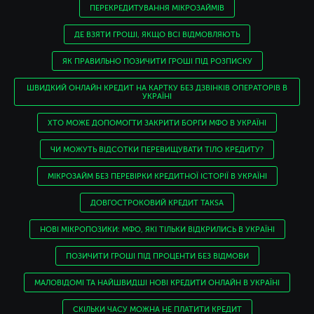
передбачені Програмою лояльності
ПЕРЕКРЕДИТУВАННЯ МІКРОЗАЙМІВ
Кредитодавця.
ДЕ ВЗЯТИ ГРОШІ, ЯКЩО ВСІ ВІДМОВЛЯЮТЬ
4. Для прийняття усвідомленого рішення
ЯК ПРАВИЛЬНО ПОЗИЧИТИ ГРОШІ ПІД РОЗПИСКУ
щодо отримання споживчого кредиту на
запропонованих умовах споживач має право
ШВИДКИЙ ОНЛАЙН КРЕДИТ НА КАРТКУ БЕЗ ДЗВІНКІВ ОПЕРАТОРІВ В
розглянути альтернативні різновиди
УКРАЇНІ
споживчих кредитів та фінансових установ.
ХТО МОЖЕ ДОПОМОГТИ ЗАКРИТИ БОРГИ МФО В УКРАЇНІ
5. Кредитодавець згідно законодавства
ЧИ МОЖУТЬ ВІДСОТКИ ПЕРЕВИЩУВАТИ ТІЛО КРЕДИТУ?
України має право вносити зміни до
МІКРОЗАЙМ БЕЗ ПЕРЕВІРКИ КРЕДИТНОЇ ІСТОРІЇ В УКРАЇНІ
укладених зі споживачами договорів про
споживчий кредит тільки за згодою сторін.
ДОВГОСТРОКОВИЙ КРЕДИТ TAKSA
НОВІ МІКРОПОЗИКИ: МФО, ЯКІ ТІЛЬКИ ВІДКРИЛИСЬ В УКРАЇНІ
6. Споживач має можливість відмовитися від
отримання рекламних матеріалів каналами
ПОЗИЧИТИ ГРОШІ ПІД ПРОЦЕНТИ БЕЗ ВІДМОВИ
дистанційного електронного обслуговування,
а саме шляхом направлення відповідного
МАЛОВІДОМІ ТА НАЙШВИДШІ НОВІ КРЕДИТИ ОНЛАЙН В УКРАЇНІ
звернення на адресу електронної пошти
Кредитодавця
info@creditbox.in.ua
.
СКІЛЬКИ ЧАСУ МОЖНА НЕ ПЛАТИТИ КРЕДИТ