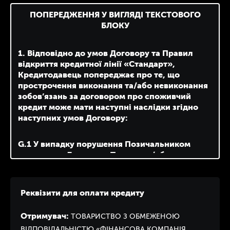
ПОПЕРЕДЖЕННЯ У ВИГЛЯДІ ТЕКСТОВОГО
БЛОКУ
1. Відповідно до умов Договору та Правил
відкриття кредитної лінії «Стандарт»,
Кредитодавець попереджає про те, що
прострочення виконання та/або невиконання
зобов’язань за договором про споживчий
кредит може мати наступні наслідки згідно
наступних умов Договору:
G.1 У випадку порушення Позичальником
умов цього Договору, Правил та/або
Програми лояльності, у тому числі строків
сплати Чергових платежів (процентів за
користування Кредитом) Кредитодавець
Реквізити для оплати кредиту
перераховує всі раніше нараховані проценти
за користування нараховані згідно C.6.2
Отримувач:
ТОВАРИСТВО З ОБМЕЖЕНОЮ
Договору за Лояльною процентною ставкою
ВІДПОВІДАЛЬНІСТЮ «ФІНАНСОВА КОМПАНІЯ