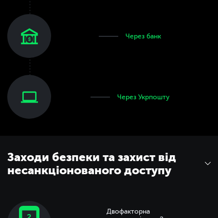
Через банк
Через Укрпошту
Заходи безпеки та захист від
несанкціонованого доступу
Несанкціонований доступ
Рекомендовані заходи у випадках несанкціонованого
Двофакторна
доступу до Особистого кабінету на сайті Товариства,